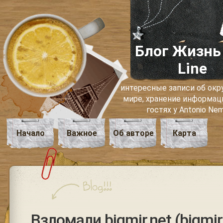
Блог Жизнь
Line
интересные записи об о
мире, хранение информаци
гостях у Antonio Ne
Начало
Важное
Об авторе
Карта
Взломали bigmir.net (bigmir