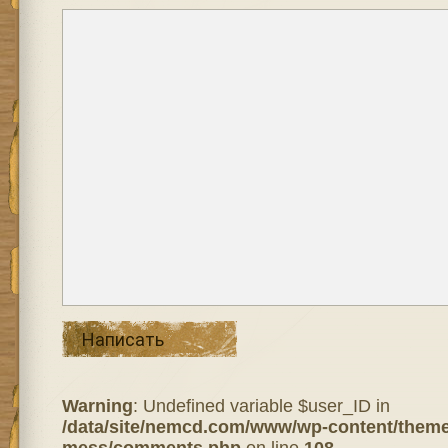
Написать
Warning
: Undefined variable $user_ID in
/data/site/nemcd.com/www/wp-content/theme
mess/comments.php
on line
108