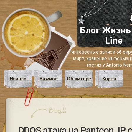
Блог Жизнь
Line
интересные записи об о
мире, хранение информаци
гостях у Antonio Ne
Начало
Важное
Об авторе
Карта
DDOS атака на Panteon, IP 