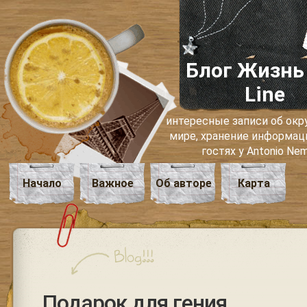
Блог Жизнь
Line
интересные записи об о
мире, хранение информаци
гостях у Antonio Ne
Начало
Важное
Об авторе
Карта
Подарок для гения