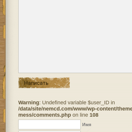
Написать
Warning
: Undefined variable $user_ID in
/data/site/nemcd.com/www/wp-content/theme
mess/comments.php
on line
108
Имя