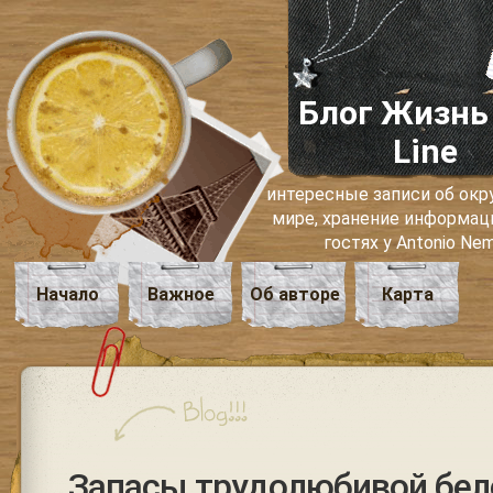
Блог Жизнь
Line
интересные записи об о
мире, хранение информаци
гостях у Antonio Ne
Начало
Важное
Об авторе
Карта
Запасы трудолюбивой бел