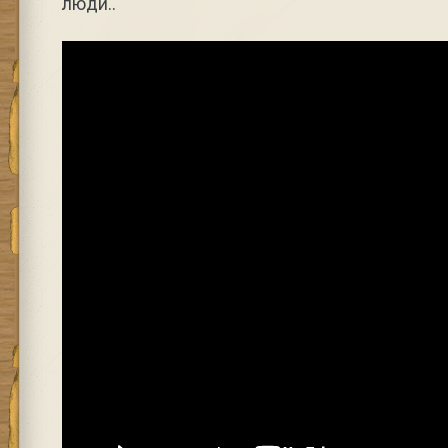
люди..