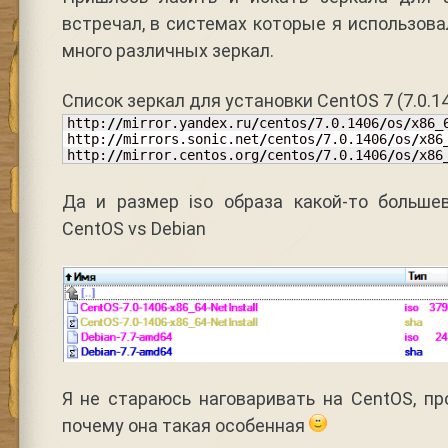
встречал, в системах которые я использова
много различных зеркал.
Список зеркал для установки CentOS 7 (7.0.14
http:
//
mirror.yandex.ru
/
centos
/
7.0.1406
/
os
/
x86_
http:
//
mirrors.sonic.net
/
centos
/
7.0.1406
/
os
/
x86
http:
//
mirror.centos.org
/
centos
/
7.0.1406
/
os
/
x86
Да и размер iso образа какой-то больше
CentOS vs Debian
Я не стараюсь наговаривать на CentOS, п
почему она такая особенная