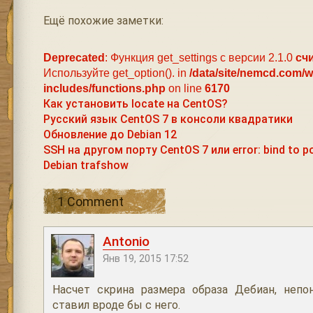
Ещё похожие заметки:
Deprecated
: Функция get_settings с версии 2.1.0
сч
Используйте get_option(). in
/data/site/nemcd.com/
includes/functions.php
on line
6170
Как установить locate на CentOS?
Русский язык CentOS 7 в консоли квадратики
Обновление до Debian 12
SSH на другом порту CentOS 7 или error: bind to po
Debian trafshow
1 Comment
Antonio
Янв 19, 2015 17:52
Насчет скрина размера образа Дебиан, непон
ставил вроде бы с него.