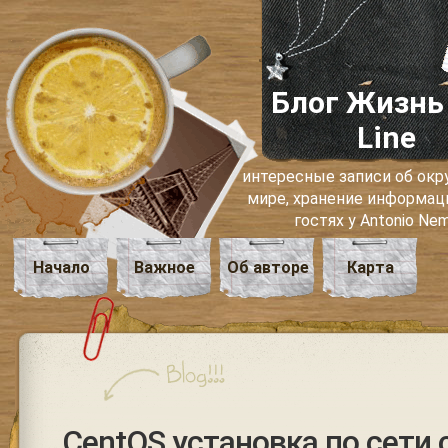
Блог Жизнь
Line
интересные записи об о
мире, хранение информаци
гостях у Antonio Ne
Начало
Важное
Об авторе
Карта
CentOS установка по сети 