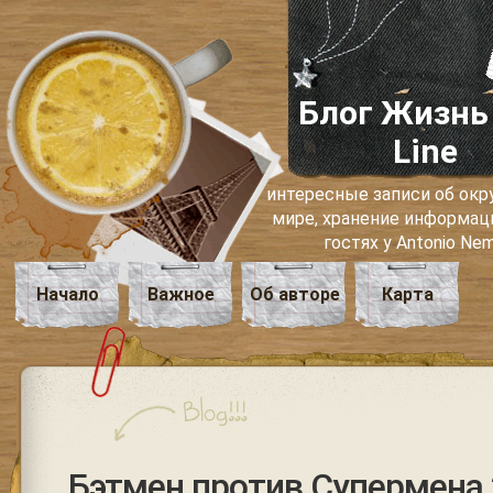
Блог Жизнь
Line
интересные записи об о
мире, хранение информаци
гостях у Antonio Ne
Начало
Важное
Об авторе
Карта
Бэтмен против Супермена