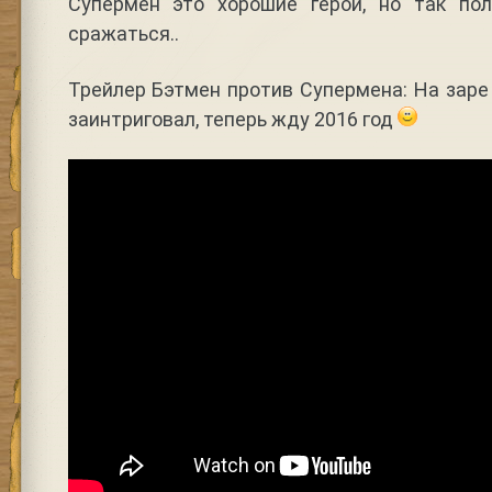
Супермен это хорошие герои, но так по
сражаться..
Трейлер Бэтмен против Супермена: На зар
заинтриговал, теперь жду 2016 год