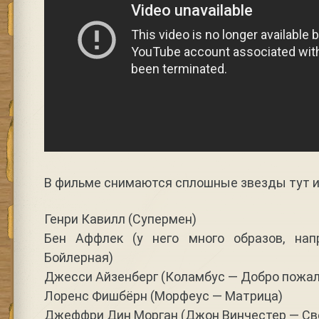
В фильме снимаются сплошные звезды тут и
Генри Кавилл (Супермен)
Бен Аффлек (у него много образов, н
Бойлерная)
Джесси Айзенберг (Коламбус — Добро пожал
Лоренс Фишбёрн (Морфеус — Матрица)
Джеффри Дин Морган (Джон Винчестер — Св