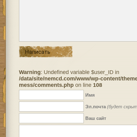
Написать
Warning
: Undefined variable $user_ID in
/data/site/nemcd.com/www/wp-content/theme
mess/comments.php
on line
108
Имя
Эл.почта
(будет скрыт
Ваш сайт