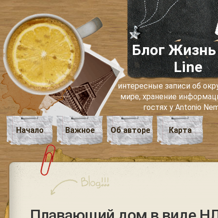
Блог Жизнь
Line
интересные записи об о
мире, хранение информаци
гостях у Antonio Ne
Начало
Важное
Об авторе
Карта
Плавающий дом в виде Н