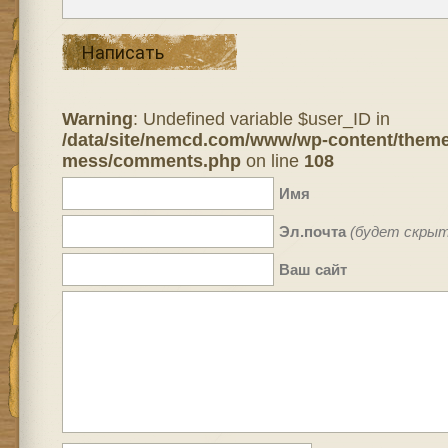
Написать
Warning
: Undefined variable $user_ID in
/data/site/nemcd.com/www/wp-content/theme
mess/comments.php
on line
108
Имя
Эл.почта
(будет скрыт
Ваш сайт