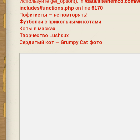
Используйте get_option(). in
/data/site/nemcd.com/
includes/functions.php
on line
6170
Пофигисты — не повторять!
Футболки с прикольными котами
Коты в масках
Творчество Lushsux
Сердитый кот — Grumpy Cat фото