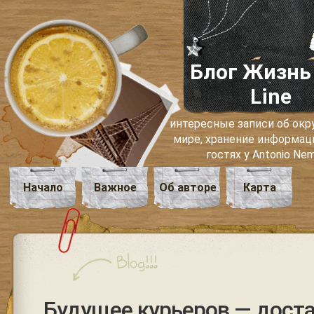
Блог Жизнь
Line
интересные записи об о
мире, хранение информаци
гостях у Antonio Ne
Начало
Важное
Об авторе
Карта
Будущее курьеров — дост