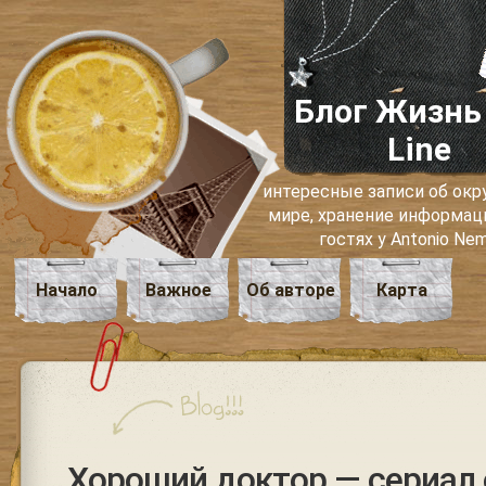
Блог Жизнь
Line
интересные записи об о
мире, хранение информаци
гостях у Antonio Ne
Начало
Важное
Об авторе
Карта
Хороший доктор — сериал 