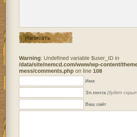
Написать
Warning
: Undefined variable $user_ID in
/data/site/nemcd.com/www/wp-content/theme
mess/comments.php
on line
108
Имя
Эл.почта
(будет скрыт
Ваш сайт