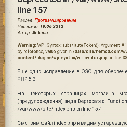
line 157
Раздел:
Программирование
Написано:
19.06.2013
Автор:
Antonio
Warning
: WP_Syntax::substituteToken(): Argument #
by reference, value given in
/data/site/nemcd.com/w
content/plugins/wp-syntax/wp-syntax.php
on line
3
Еще одно исправление в OSC для обеспеч
PHP 5.3
На некоторых страницах магазина м
(предупреждения) вида Deprecated: Function 
/var/www/site/index.php on line 157
Смотрим файл index.php и видим устаревшую