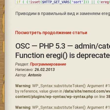
if
(
(
!
isset
(
$HTTP_GET_VARS
[
'sort'
]
)
)
||
(
!
ereg
Приводим в правильный вид и заменяем ereg
Посмотреть продолжение статьи
OSC — PHP 5.3 — admin/cat
Function eregi() is deprecat
Раздел:
Программирование
Написано:
26.02.2013
Автор:
Antonio
Warning
: WP_Syntax::substituteToken(): Argument #
by reference, value given in
/data/site/nemcd.com/w
content/plugins/wp-syntax/wp-syntax.php
on line
3
Warning
: WP_Syntax::substituteToken(): Argument #