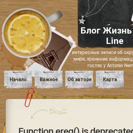
Блог Жизнь
Line
интересные записи об о
мире, хранение информаци
гостях у Antonio Ne
Начало
Важное
Об авторе
Карта
Function ereg() is deprecated