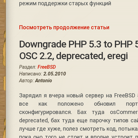
режим поддержки старых функций
Посмотреть продолжение статьи
Downgrade PHP 5.3 to PHP 5
OSC 2.2, deprecated, eregi
Раздел:
FreeBSD
Написано:
2.05.2010
Автор:
Antonio
Зарядил я вчера новый сервер на FreeBSD 
все как положено обновил порты,
сконфигурировался. Бах туда osComme
deprecated, бах туда еще парочку типов са
лучше где хуже, полез смотреть код, потыка
пока оно того не стоит и вполне устроит