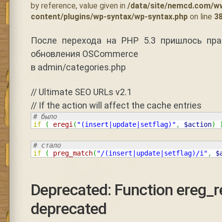
by reference, value given in
/data/site/nemcd.com/w
content/plugins/wp-syntax/wp-syntax.php
on line
3
После перехода на PHP 5.3 пришлось пр
обновления OSCommerce
в admin/categories.php
// Ultimate SEO URLs v2.1
// If the action will affect the cache entries
if
(
eregi
(
"(insert|update|setflag)"
,
$action
)
if
(
preg_match
(
"/(insert|update|setflag)/i"
,
$
Deprecated: Function ereg_re
deprecated