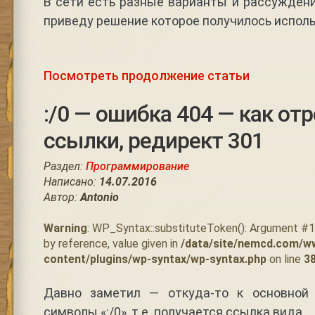
В сети есть разные варианты и рассуждени
приведу решение которое получилось исполь
Посмотреть продолжение статьи
:/0 — ошибка 404 — как отр
ссылки, редирект 301
Раздел:
Программирование
Написано:
14.07.2016
Автор:
Antonio
Warning
: WP_Syntax::substituteToken(): Argument #
by reference, value given in
/data/site/nemcd.com/w
content/plugins/wp-syntax/wp-syntax.php
on line
3
Давно заметил — откуда-то к основной
символы «:/0», т.е. получается ссылка вида