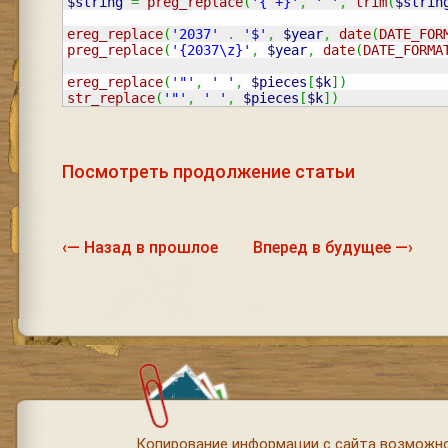
$string
=
preg_replace
(
'{ +}'
,
' '
,
trim
(
$strin
ereg_replace
(
'2037'
.
'$'
,
$year
,
date
(
DATE_FOR
preg_replace
(
'{2037\z}'
,
$year
,
date
(
DATE_FORMA
ereg_replace
(
'"'
,
' '
,
$pieces
[
$k
]
)
str_replace
(
'"'
,
' '
,
$pieces
[
$k
]
)
Посмотреть продолжение статьи
‹— Назад в прошлое
Вперед в будущее —›
Копирование информации с сайта возможно