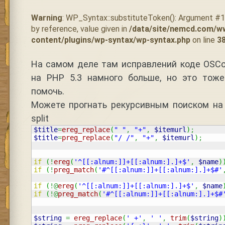
Warning
: WP_Syntax::substituteToken(): Argument #
by reference, value given in
/data/site/nemcd.com/w
content/plugins/wp-syntax/wp-syntax.php
on line
3
На самом деле там исправлений коде OSC
на PHP 5.3 намного больше, но это тож
помочь.
Можете прогнать рекурсивным поиском на 
split
$title
=
ereg_replace
(
" "
,
"+"
,
$itemurl
)
;
$title
=
preg_replace
(
"/ /"
,
"+"
,
$itemurl
)
;
if
(
!
ereg
(
'^[[:alnum:]]+[[:alnum:].]+$'
,
$name
)
if
(
!
preg_match
(
'#^[[:alnum:]]+[[:alnum:].]+$#'
if
(
!@
ereg
(
'^[[:alnum:]]+[[:alnum:].]+$'
,
$name
if
(
!@
preg_match
(
'#^[[:alnum:]]+[[:alnum:].]+$#
$string
=
ereg_replace
(
' +'
,
' '
,
trim
(
$string
)