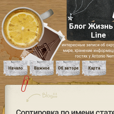
Блог Жизнь
Line
интересные записи об о
мире, хранение информаци
гостях у Antonio Ne
Начало
Важное
Об авторе
Карта
Сортировка по имени стат