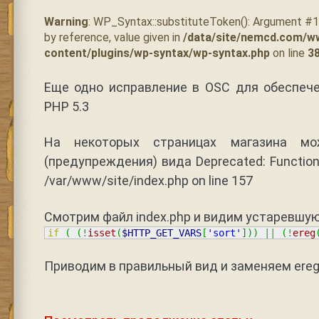
Warning
: WP_Syntax::substituteToken(): Argument #
by reference, value given in
/data/site/nemcd.com/w
content/plugins/wp-syntax/wp-syntax.php
on line
3
Еще одно исправление в OSC для обеспеч
PHP 5.3
На некоторых страницах магазина м
(предупреждения) вида Deprecated: Function 
/var/www/site/index.php on line 157
Смотрим файл index.php и видим устаревшую
if
(
(
!
isset
(
$HTTP_GET_VARS
[
'sort'
]
)
)
||
(
!
ereg
Приводим в правильный вид и заменяем ereg