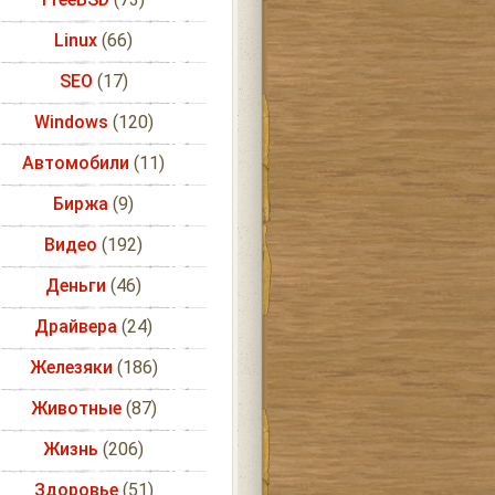
Linux
(66)
SEO
(17)
Windows
(120)
Автомобили
(11)
Биржа
(9)
Видео
(192)
Деньги
(46)
Драйвера
(24)
Железяки
(186)
Животные
(87)
Жизнь
(206)
Здоровье
(51)