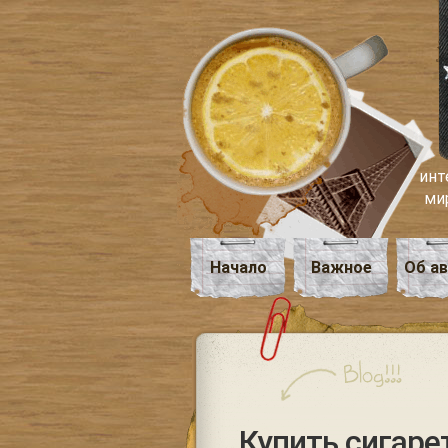
инт
ми
Начало
Важное
Об а
Купить сигаре