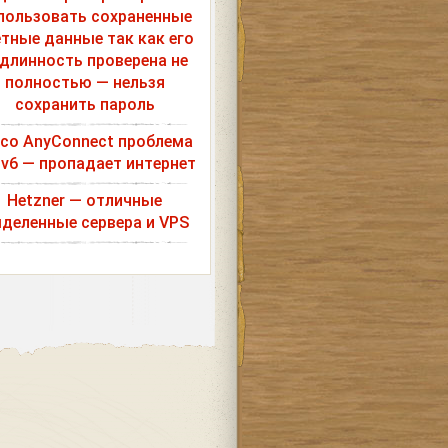
пользовать сохраненные
етные данные так как его
длинность проверена не
полностью — нельзя
сохранить пароль
sco AnyConnect проблема
Pv6 — пропадает интернет
Hetzner — отличные
деленные сервера и VPS