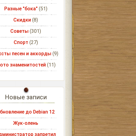
Разные "бока"
(51)
Скидки
(8)
Советы
(301)
Спорт
(27)
ксты песен и аккорды
(9)
ото знаменитостей
(11)
Новые записи
бновление до Debian 12
Жук-олень
дминистратор запретил