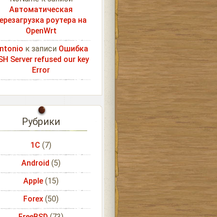
Автоматическая
ерезагрузка роутера на
OpenWrt
ntonio
к записи
Ошибка
SH Server refused our key
Error
Рубрики
1С
(7)
Android
(5)
Apple
(15)
Forex
(50)
FreeBSD
(73)