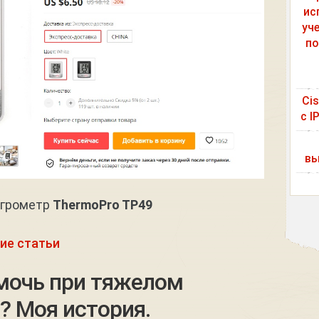
ис
уч
по
Ci
с I
вы
игрометр
ThermoPro TP49
ие статьи
мочь при тяжелом
? Моя история.