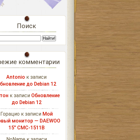
Поиск
вежие комментарии
Antonio
к записи
бновление до Debian 12
тон
к записи
Обновление
до Debian 12
Горацио
к записи
Мой
рвый монитор — DAEWOO
15″ CMC-1511B
NoName
к записи