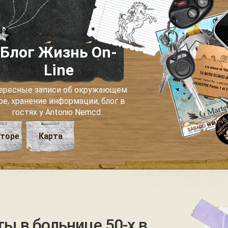
Блог Жизнь On-
Line
ересные записи об окружающем
ре, хранение информации, блог в
гостях у Antonio Nemcd
вторе
Карта
ты в больнице 50-х в