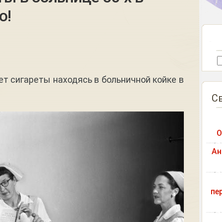
о!
ет сигареты находясь в больничной койке в
С
О
Ан
пе