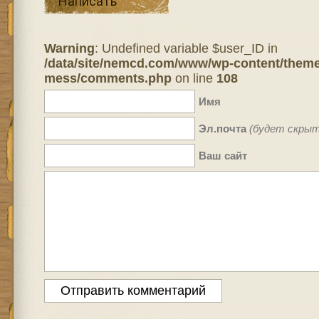
Написать
Warning
: Undefined variable $user_ID in
/data/site/nemcd.com/www/wp-content/theme
mess/comments.php
on line
108
Имя
Эл.почта
(будет скрыт
Ваш сайт