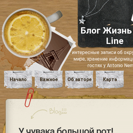
Блог Жизнь
Line
интересные записи об о
мире, хранение информаци
гостях у Antonio Ne
Начало
Важное
Об авторе
Карта
У чувака большой рот!