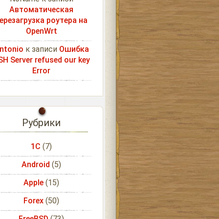
Автоматическая
ерезагрузка роутера на
OpenWrt
ntonio
к записи
Ошибка
SH Server refused our key
Error
Рубрики
1С
(7)
Android
(5)
Apple
(15)
Forex
(50)
FreeBSD
(73)