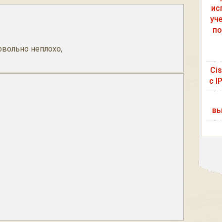
ис
уч
3
по
овольно неплохо,
Ci
с I
вы