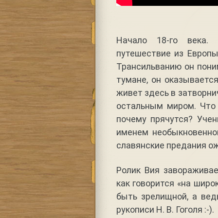
Начало 18-го века.
путешествие из Европы
Трансильванию он поним
тумане, он оказываетс
живет здесь в затворни
остальным миром. Что
почему прячутся? Учен
именем необыкновенно
славянские предания о
Ролик Вия завораживае
как говорится «на широ
быть зрелищной, а вед
рукописи Н. В. Гоголя :-).