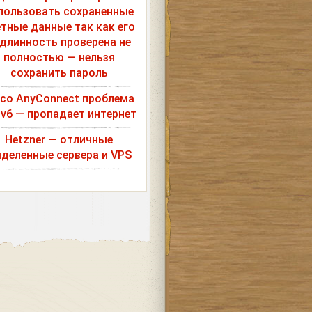
пользовать сохраненные
етные данные так как его
длинность проверена не
полностью — нельзя
сохранить пароль
sco AnyConnect проблема
Pv6 — пропадает интернет
Hetzner — отличные
деленные сервера и VPS