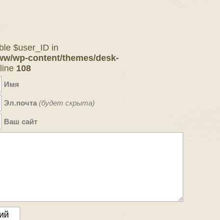
ble $user_ID in
ww/wp-content/themes/desk-
line
108
Имя
Эл.почта
(будет скрыта)
Ваш сайт