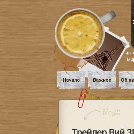
инт
ми
Начало
Важное
Об а
Трейлер Вий 3