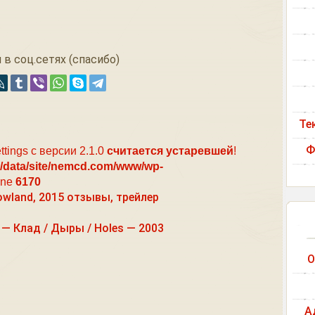
 в соц.сетях (спасибо)
Те
Ф
ttings с версии 2.1.0
считается устаревшей
!
/data/site/nemcd.com/www/wp-
ine
6170
wland, 2015 отзывы, трейлер
 Клад / Дыры / Holes — 2003
О
А