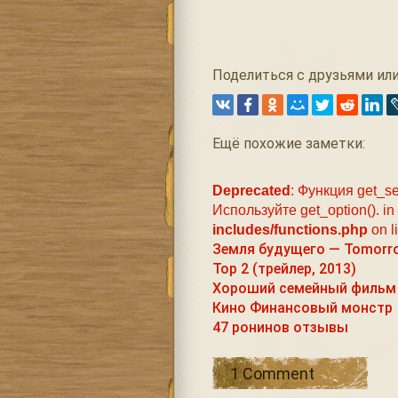
Поделиться с друзьями или
Ещё похожие заметки:
Deprecated
: Функция get_se
Используйте get_option(). in
includes/functions.php
on l
Земля будущего — Tomorro
Тор 2 (трейлер, 2013)
Хороший семейный фильм —
Кино Финансовый монстр
47 ронинов отзывы
1 Comment