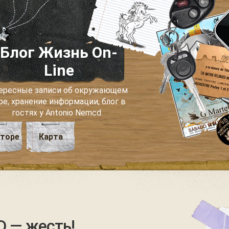
Блог Жизнь On-
Line
ересные записи об окружающем
ре, хранение информации, блог в
гостях у Antonio Nemcd
вторе
Карта
D — жесть!