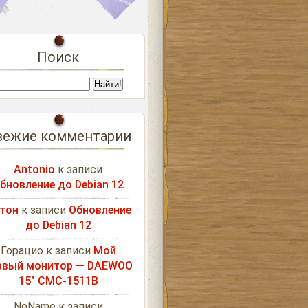
Поиск
вежие комментарии
Antonio
к записи
бновление до Debian 12
тон
к записи
Обновление
до Debian 12
Горацио
к записи
Мой
рвый монитор — DAEWOO
15″ CMC-1511B
NoName
к записи