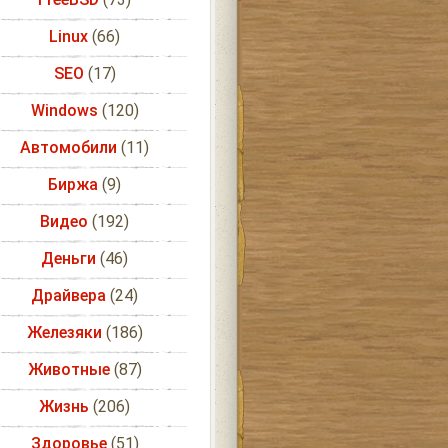
Linux
(66)
SEO
(17)
Windows
(120)
Автомобили
(11)
Биржа
(9)
Видео
(192)
Деньги
(46)
Драйвера
(24)
Железяки
(186)
Животные
(87)
Жизнь
(206)
Здоровье
(51)