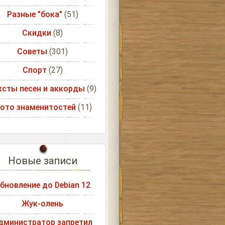
Разные "бока"
(51)
Скидки
(8)
Советы
(301)
Спорт
(27)
ксты песен и аккорды
(9)
ото знаменитостей
(11)
Новые записи
бновление до Debian 12
Жук-олень
дминистратор запретил