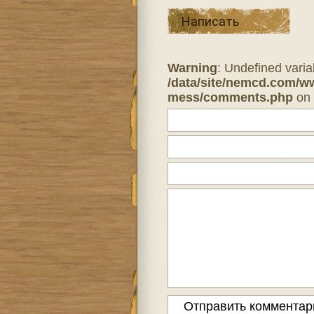
Написать
Warning
: Undefined varia
/data/site/nemcd.com/w
mess/comments.php
on 