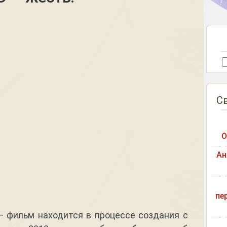
С
О
Ан
пе
 фильм находится в процессе создания с