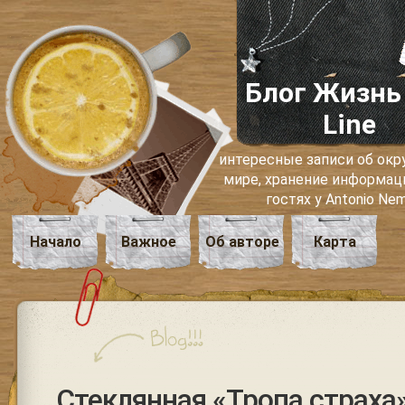
Блог Жизнь
Line
интересные записи об о
мире, хранение информаци
гостях у Antonio Ne
Начало
Важное
Об авторе
Карта
Cтеклянная «Тропа страха